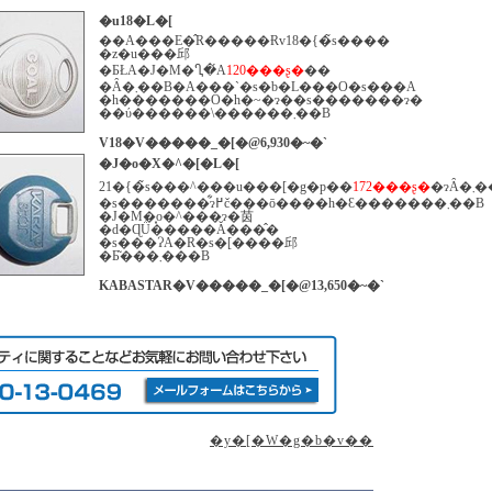
�u18�L�[
��A���E�̂R�����Ɍv18�{�̃s����
�z�u���邱
�ƂŁA�J�M�Ⴂ�́A
120���ʂ�
��
�Ȃ�܂��B�A���`�s�b�L���O�s���A
�h�������O�h�~�ɂ��s�������ɂ�
��ύ������\������܂��B
V18�V�����_�[�@6,930�~�`
�J�o�X�^�[�L�[
21�{�̃s���^���u���[�g�p��
172���ʂ�
�ɂȂ�
�s�������͋ɂ߂č���ō����h�Ɛ�������܂��B
�J�M�͓o�^���ɂ�茵
�d�ɊǗ�����Ă���̂�
�s���ɁA�R�s�[����邱
�Ƃ͂���܂���B
KABASTAR�V�����_�[�@13,650�~�`
�y�[�W�g�b�v��