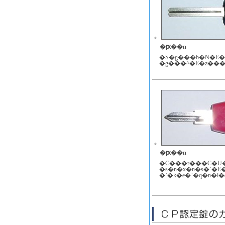
�ԗ��n
�S�g���b�N�E�
�g���^�E�z���
�ԗ��n
�C���r���C�U�
�s�n�x�n�s�`�E
�`�k�e�`�q�n�l