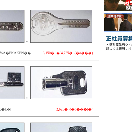
OWA�EKAKEN��
3,150�~�`4,725�~(�ō���)
X�L�[
2,625�~(�ō���)�`