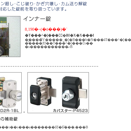
8,190�~(�ō���)�`
�T���^�[���􂵑΍�ɃI�X�X���I
�����̃V�����_�[�B���b�N���ăT���^�[�
�͂����邩��T���^�[���􂵂ɂ��
�s�����������ށB
���̏��O�̌��͓o�^���ɂ��s���ɕ�������邱�Ƃ͂���܂���B