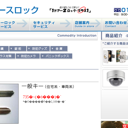
735�~(�ō���)�`
*�O�����̏ꍇ��2,100�~�`