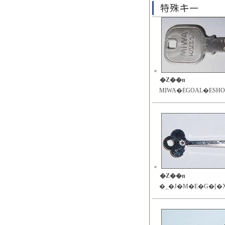
�Z��n
MIWA�EGOAL�ESH
�Z��n
�_�J�M�E�G�[�