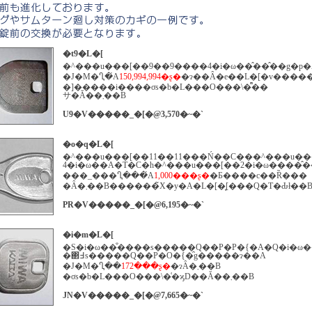
�t9�L�[
�^���u���[��9��9����4�i�ω��̂��̂��g�p�
�J�M�Ⴂ�́A
150,994,994�ʂ�
�ɂ��Ȃ�e��L�[�v�����
�]�����i����σs�b�L���O���\�͌��
サ�Ă��܂��B
U9�V�����_�[�@3,570�~�`
�o�q�L�[
�^���u���[��11��11���Ń��C���^���u��
4�i�ω��A�T�C�h�^���u���[��2�i�ω����̂
���_���Ⴂ���́A
1,000���ʂ�
�Ƃ����c��Ȑ���
�Ȃ�܂��B������̃X�y�A�L�[�͔[���Q�T�Ԃł��
PR�V�����_�[�@6,195�~�`
�i�m�L�[
�S�i�ω��̐����s�����Q��P�P�{�A�Q�i�ω
�΂߃s�����Q��P�O�{�̑g�����ɂ��A
�J�M�Ⴂ��
172���ʂ�
�ɂȂ�܂��B
�σs�b�L���O���\�͑�ϗD��Ă��܂��B
JN�V�����_�[�@7,665�~�`