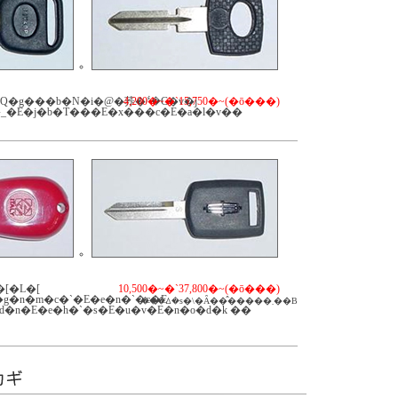
Q�g���b�N�i�@�荞�݃^�C�v�j
4,200�~�`15,750�~(�ō���)
_�E�j�b�T���E�x���c�E�a�l�v��
[�L�[
10,500�~�`37,800�~(�ō���)
�g�n�m�c�`�E�e�n�`�c�E
���ꕔ�s�\�Ȃ��̂�����܂��B
�d�n�E�e�h�`�s�E�u�v�E�n�o�d�k ��