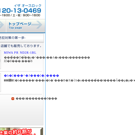
MIWA PR ND2R-1BL
���̏��O�̌��͓o�^���ɂ��A�s���ɕ�������
邱�Ƃ͂���܂���B
�h�[���^�J���[�J����
���␳�E�h�����\���o�b�`���B�X�ɁA�u�����̉��ł����Ȃ��g�p�\
���i�������ƌ���