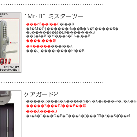
���ƈÏؔԍ��ł̏��O
�ł��B
�J�M�Ŏ{������ƈÏؔԍ��ł̓h�A�͊J�����Ƃ�
�o�����J�M�ŊJ�����܂��B
��{�I�ɃJ�M�͔��p�ƂȂ�܂��B
����t���鎖
�Ȃ�����
���ł��A
���ݕ����ɂ����߂ł��B
�����R���h�A���b�N�V�X�e���@�P�A�K�
�����R���ŊJ���߂��錮
���̂Ȃ����B
�s�b�L���O�E�T���^�[���􂵑΍�ɖ��S�̌��ʁI